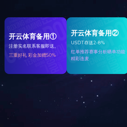
上一个：
单排交叉滚柱式回转支承（11系列）
下一个：
环件毛坯