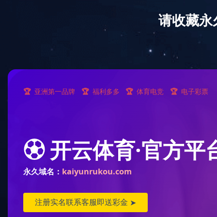
雷火体育下载app雷火体育官网欢迎您！Tel:135735226
网