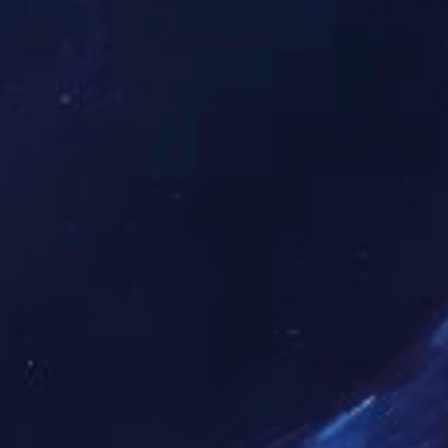
+
100​0
服务客户