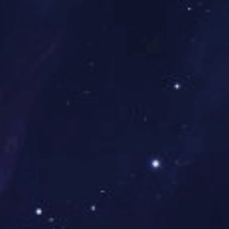
13573522687
​+
+
80
20
技术人员
产品种类
PRODUCT CENTER
产品展示