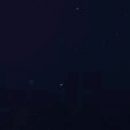
PROCESSING EQUIPMEN
生产设备
体育下载app雷火体育官网
利渤海尔数控齿轮机L22