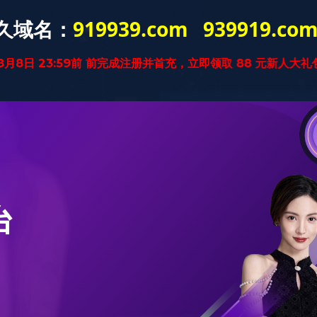
87
站首页
关于珍珠
产品展示
生