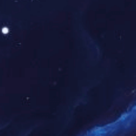
支承
减速机
汽车齿轮
内燃机齿轮
排滚柱式回转支承（13系列）
单排四点接触球式回转支承（H