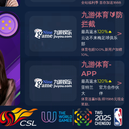
格
诚信为本,质量至上