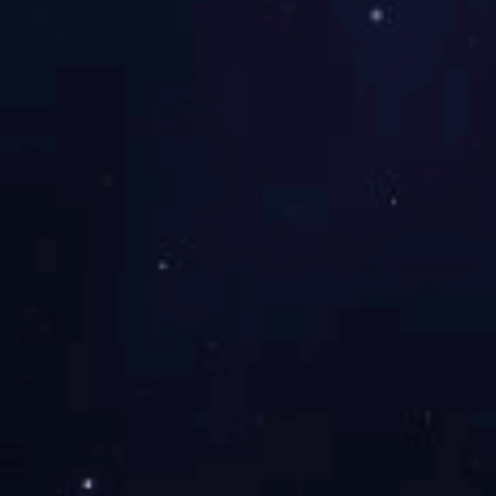
海德曼T55数控机床
雷火