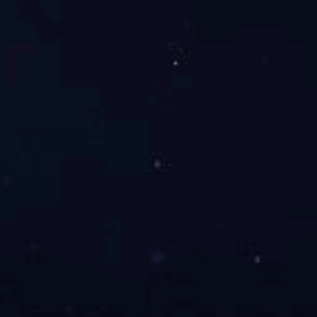
T
3
GMC450齿轮测量中心