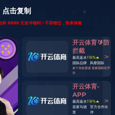
产设备
雷火体育下载app雷火体育官网