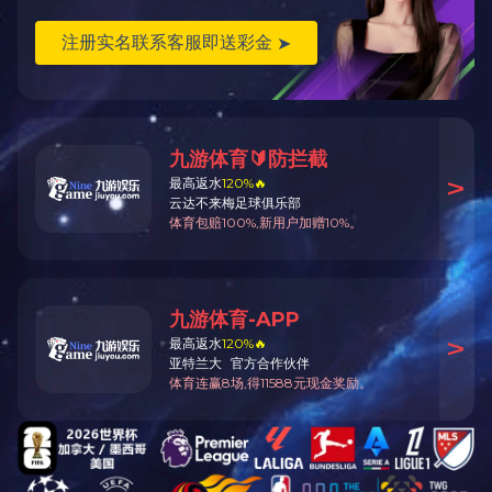
上一个：
行星齿轮减速机
下一个：
海德曼T55数控机床
珍珠制造
/ 诚信为本
/ 质量至上
网站首页
关于珍珠
产品展示
生产设备
雷火体
育下载app雷火体育官网
地址：山东省招远市张星镇工业园
电话：13573522687
邮箱：ytzhenzhu@163.com